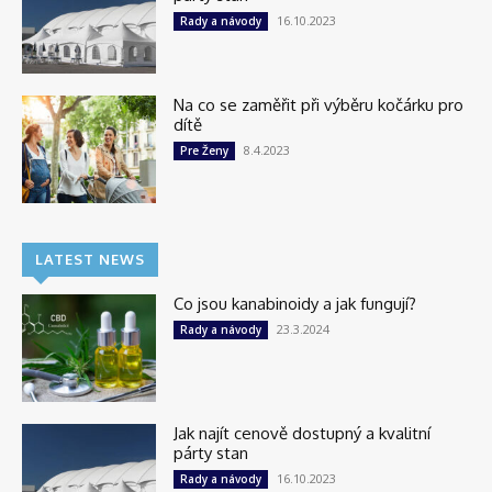
16.10.2023
Rady a návody
Na co se zaměřit při výběru kočárku pro
dítě
8.4.2023
Pre Ženy
LATEST NEWS
Co jsou kanabinoidy a jak fungují?
23.3.2024
Rady a návody
Jak najít cenově dostupný a kvalitní
párty stan
16.10.2023
Rady a návody