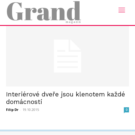
Grand
Domů
Tagy
Interiérové dveře
štítek: interiérové dveře
magazín
Interiérové dveře jsou klenotem každé
domácnosti
Filip Dr
-
19.10.2015
0