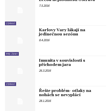
7.5.2016
ZDRAVÍ
Karlovy Vary lákají na
jedinečnou sezónu
8.4.2016
PRE ŽENY
Imunita v souvislosti s
příchodem jara
26.3.2016
ZDRAVÍ
Řešte problém- otlaky na
nohách se nevyplácí
28.1.2016