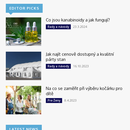
EDITOR PICKS
Co jsou kanabinoidy a jak fungují?
23.3.2024
Rady a návody
Jak najít cenově dostupný a kvalitní
párty stan
16.10.2023
Rady a návody
Na co se zaměřit při výběru kočárku pro
dítě
8.4.2023
Pre Ženy
LATEST NEWS