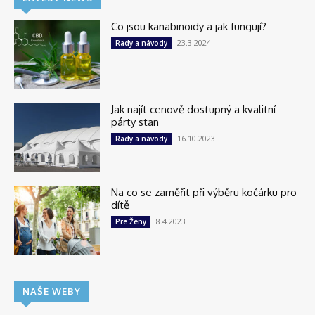
Co jsou kanabinoidy a jak fungují?
23.3.2024
Rady a návody
Jak najít cenově dostupný a kvalitní
párty stan
16.10.2023
Rady a návody
Na co se zaměřit při výběru kočárku pro
dítě
8.4.2023
Pre Ženy
NAŠE WEBY