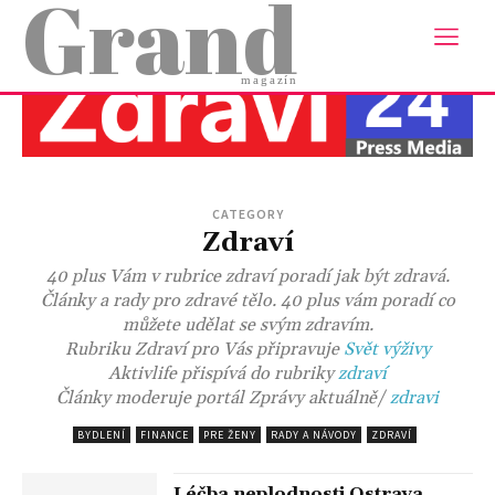
Grand
- Advertisement -
magazín
CATEGORY
Zdraví
40 plus Vám v rubrice zdraví poradí jak být zdravá.
Články a rady pro zdravé tělo. 40 plus vám poradí co
můžete udělat se svým zdravím.
Rubriku Zdraví pro Vás připravuje
Svět výživy
Aktivlife přispívá do rubriky
zdraví
Články moderuje portál Zprávy aktuálně/
zdravi
BYDLENÍ
FINANCE
PRE ŽENY
RADY A NÁVODY
ZDRAVÍ
Léčba neplodnosti Ostrava