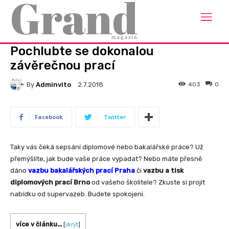
Grand
Domů
Rady a návody
RADY A NÁVODY
magazín
Pochlubte se dokonalou
závěrečnou prací
By
Adminvito
403
0
2.7.2018
Facebook
Twitter
Taky vás čeká sepsání diplomové nebo bakalářské práce? Už
přemýšlíte, jak bude vaše práce vypadat? Nebo máte přesně
dáno
vazbu bakalářských prací Praha
či
vazbu a tisk
diplomových prací Brno
od vašeho školitele? Zkuste si projít
nabídku od supervazeb. Budete spokojeni.
více v článku...
[
skrýt
]