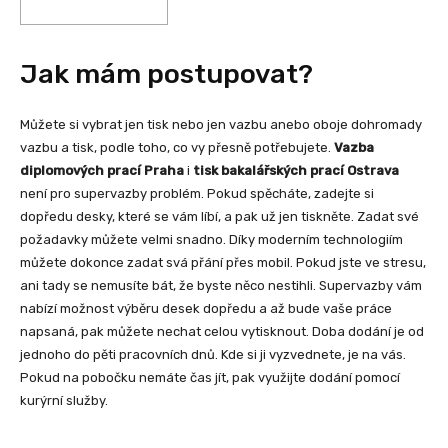
Jak mám postupovat?
Můžete si vybrat jen tisk nebo jen vazbu anebo oboje dohromady
vazbu a tisk, podle toho, co vy přesně potřebujete.
Vazba
diplomových prací Praha
i
tisk bakalářských prací Ostrava
není pro supervazby problém. Pokud spěcháte, zadejte si
dopředu desky, které se vám líbí, a pak už jen tiskněte. Zadat své
požadavky můžete velmi snadno. Díky moderním technologiím
můžete dokonce zadat svá přání přes mobil. Pokud jste ve stresu,
ani tady se nemusíte bát, že byste něco nestihli. Supervazby vám
nabízí možnost výběru desek dopředu a až bude vaše práce
napsaná, pak můžete nechat celou vytisknout. Doba dodání je od
jednoho do pěti pracovních dnů. Kde si ji vyzvednete, je na vás.
Pokud na pobočku nemáte čas jít, pak využijte dodání pomocí
kurýrní služby.