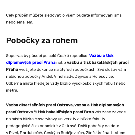
Celý průběh můžete sledovat, o všem budete informováni sms
nebo emailem.
Pobočky za rohem
Supervazby působí po celé České republice.
Vazbu a tisk
diplomových prací Praha
nebo
vazbu a tisk bakalářských prací
Praha
využijete dokonce na čtyřech pobočkách. Své služby vám
nabídnou pobočky Anděl, Vinohrady, Dejvice a Holešovice.
Odběrná místa hledejte vždy blízko vysokoškolských fakult nebo
metra.
Vazba disertačních prací Ostrava, vazba a tisk diplomových
prací Ostrava
či
tisk bakalářských prací Brno
vás zase zavede
na místa blízko Masarykovy univerzity a blízko fakulty
pedagogické či ekonomické v Ostravě. Další pobočky najdete
v Plzni, Pardubicích, Českých Budějovicích, Zlíně, Ústí nad Labem