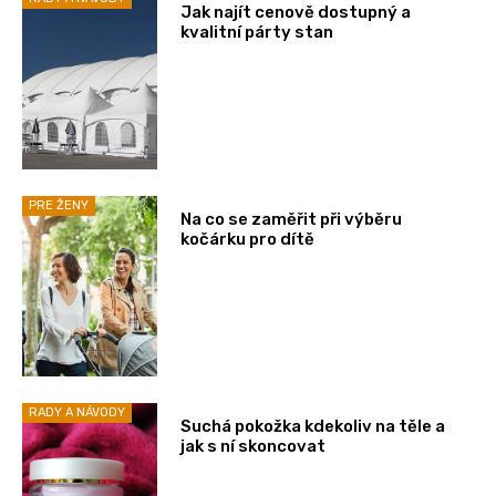
Jak najít cenově dostupný a
kvalitní párty stan
PRE ŽENY
Na co se zaměřit při výběru
kočárku pro dítě
RADY A NÁVODY
Suchá pokožka kdekoliv na těle a
jak s ní skoncovat