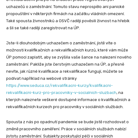
uchazečů o zaměstnání. Tomuto stavu neprospělo ani panické
propouštění v některých firmách na začátku vládních omezení.
Také spousta živnostníků a OSVČ raději pověsili živnost na hřebík
a šli se také raději zaregistrovat na ÚP.
Jste-li dlouhodobým uchazečem o zaměstnání, jistě víte o
možnosti kvalifikačních a rekvalifikačních kurzů, které vám může
ÚP pomoci zaplatit, aby se zvýšila vaše šance na nalezení nového
zaměstnání. Pakliže jste čerstvým uchazečem na ÚP, a přesně
nevíte, jak různé kvalifikace a rekvalifikace fungují, můžete se
podívat například na webové stránky
https://www.seduca.cz/rekvalifikacni-kurzy/kvalifikacni-
rekvalifikacni-kurz-pro-pracovniky-v-socialnich-sluzbach
, na
kterých naleznete veškeré dostupné informace o kvalifikačních a
rekvalifikačních kurzech pro pracovníky v sociálních službách.
Spousta z nás po opadnutí pandemie se bude jistě rozhodovat o
změně pracovního zaměření. Práce v sociálních službách nabízí
jistotu zaměstnání. Subjekty poskytující péči v sociálních