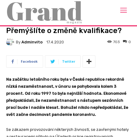
Grand
Domů
Finance
FINANCE
magazín
Přemýšlíte o změně kvalifikace?
By
Adminvito
703
0
17.4.2020
Facebook
Twitter
Na začátku letošního roku byla v České republice rekordně
nízká nezaměstnanost, v únoru se pohybovala kolem 3
procent. Od roku 1997 to byla nejnižší hodnota. Ekonomové
předpokládali, že nezaměstnanost s nástupem sezónních
prací bude i nadále klesat. Bohužel nikdo nepředpokládal, že
svět začne decimovat pandemie koronaviru.
Se zákazem provozování některých živností, se zavřenými hotely
a restauracemi přibylo na Úřadech práce registrovaných