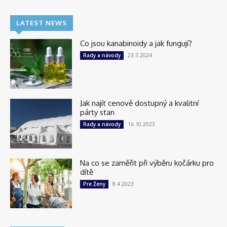
LATEST NEWS
Co jsou kanabinoidy a jak fungují?
23.3.2024
Rady a návody
Jak najít cenově dostupný a kvalitní
párty stan
16.10.2023
Rady a návody
Na co se zaměřit při výběru kočárku pro
dítě
8.4.2023
Pre Ženy