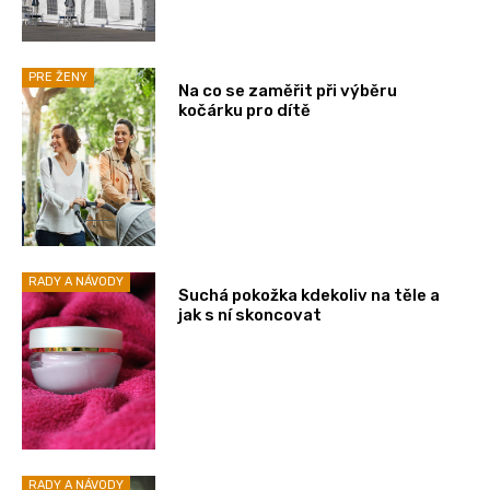
PRE ŽENY
Na co se zaměřit při výběru
kočárku pro dítě
RADY A NÁVODY
Suchá pokožka kdekoliv na těle a
jak s ní skoncovat
RADY A NÁVODY