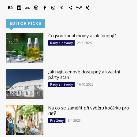
EDITOR PICKS
Co jsou kanabinoidy a jak fungují?
23.3.2024
Rady a návody
Jak najít cenově dostupný a kvalitní
párty stan
16.10.2023
Rady a návody
Na co se zaměřit při výběru kočárku pro
dítě
8.4.2023
Pre Ženy